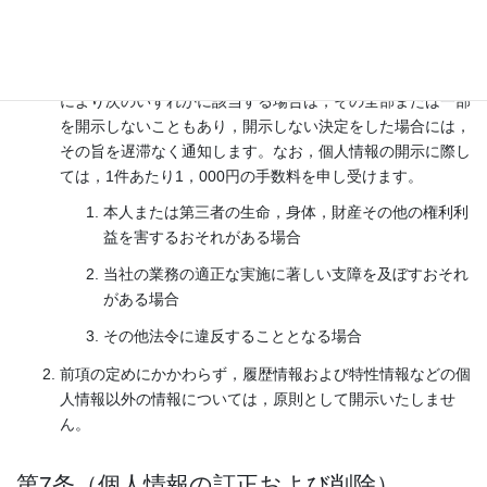
当社は，本人から個人情報の開示を求められたときは，本人
に対し，遅滞なくこれを開示します。ただし，開示すること
により次のいずれかに該当する場合は，その全部または一部
を開示しないこともあり，開示しない決定をした場合には，
その旨を遅滞なく通知します。なお，個人情報の開示に際し
ては，1件あたり1，000円の手数料を申し受けます。
本人または第三者の生命，身体，財産その他の権利利
益を害するおそれがある場合
当社の業務の適正な実施に著しい支障を及ぼすおそれ
がある場合
その他法令に違反することとなる場合
前項の定めにかかわらず，履歴情報および特性情報などの個
人情報以外の情報については，原則として開示いたしませ
ん。
第7条（個人情報の訂正および削除）