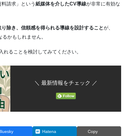
資料請求」という
紙媒体を介したCV導線
が非常に有効な
取り除き、信頼感を得られる導線を設計すること
が、
なるかもしれません。
り入れることを検討してみてください。
＼ 最新情報をチェック ／
Bluesky
Hatena
Copy