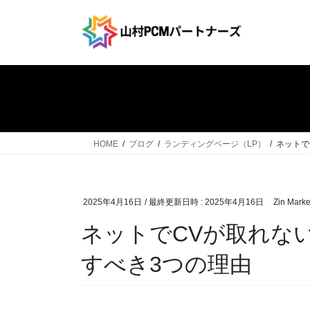
コ
ナ
ン
ビ
テ
ゲ
ン
ー
ツ
シ
へ
ョ
ス
ン
キ
に
ッ
移
HOME
ブログ
ランディングページ（LP）
ネットで
プ
動
2025年4月16日
/ 最終更新日時 :
2025年4月16日
Zin Marke
ネットでCVが取れな
すべき3つの理由