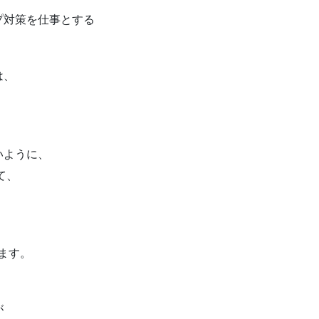
プ対策を仕事とする
は、
いように、
て、
ます。
が