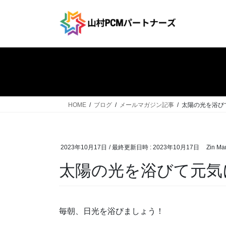
コ
ナ
ン
ビ
テ
ゲ
ン
ー
ツ
シ
へ
ョ
ス
ン
キ
に
ッ
移
HOME
ブログ
メールマガジン記事
太陽の光を浴び
プ
動
2023年10月17日
/ 最終更新日時 :
2023年10月17日
Zin Ma
太陽の光を浴びて元気
毎朝、日光を浴びましょう！